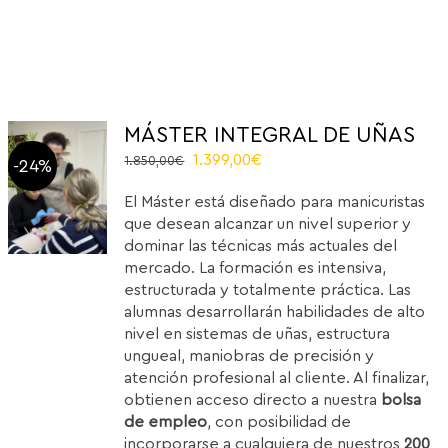
MÁSTER INTEGRAL DE UÑAS
El
El
1.399,00
€
1.850,00
€
-24%
precio
precio
El Máster está diseñado para manicuristas
original
actual
que desean alcanzar un nivel superior y
era:
es:
dominar las técnicas más actuales del
1.850,00€.
1.399,00€.
mercado. La formación es intensiva,
estructurada y totalmente práctica. Las
alumnas desarrollarán habilidades de alto
nivel en sistemas de uñas, estructura
ungueal, maniobras de precisión y
atención profesional al cliente. Al finalizar,
obtienen acceso directo a nuestra
bolsa
de empleo
, con posibilidad de
incorporarse a cualquiera de nuestros
200