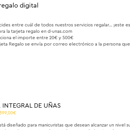
regalo digital
cides entre cuál de todos nuestros servicios regalar... ¡este e
a la tarjeta regalo en d-unas.com
ciona el importe entre 20€ y 500€
rjeta Regalo se envía por correo electrónico a la persona que
 INTEGRAL DE UÑAS
El
.399,00
€
recio
precio
stá diseñado para manicuristas que desean alcanzar un nivel 
iginal
actual