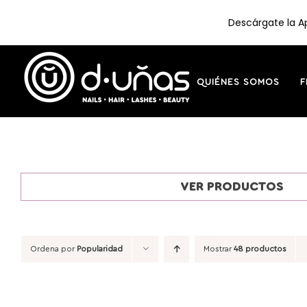
Descárgate la Ap
Saltar
al
contenido
QUIÉNES SOMOS
F
VER PRODUCTOS
Ordena por
Popularidad
Mostrar
48 productos