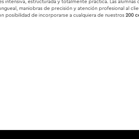
s intensiva, estructurada y totalmente práctica. Las alumnas d
ra:
es:
ungueal, maniobras de precisión y atención profesional al clie
.850,00€.
1.399,00€.
on posibilidad de incorporarse a cualquiera de nuestros
200 c