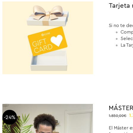
Tarjeta 
Si no te de
Compr
Selec
La Ta
MÁSTER
El
1
1.850,00
€
-24%
p
El Máster e
or