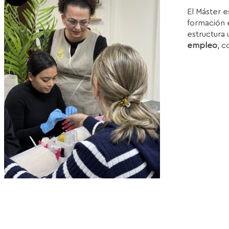
p
El Máster e
or
formación e
e
estructura 
1
empleo
, c