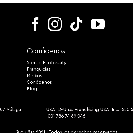
Conócenos
Somos Ecobeauty
Franquicias
Medios
Conócenos
Blog
9007 Málaga USA: D-Unas Franchising USA, Inc. 520 S Dix
001 786 74 69 046
© d-uñas 2021 | Todos los derechos reservados