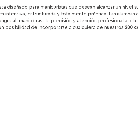
recio
precio
stá diseñado para manicuristas que desean alcanzar un nivel 
iginal
actual
s intensiva, estructurada y totalmente práctica. Las alumnas d
ra:
es:
ungueal, maniobras de precisión y atención profesional al clie
.850,00€.
1.399,00€.
on posibilidad de incorporarse a cualquiera de nuestros
200 c