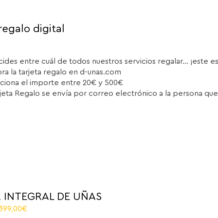
regalo digital
cides entre cuál de todos nuestros servicios regalar... ¡este e
a la tarjeta regalo en d-unas.com
ciona el importe entre 20€ y 500€
rjeta Regalo se envía por correo electrónico a la persona que
 INTEGRAL DE UÑAS
El
.399,00
€