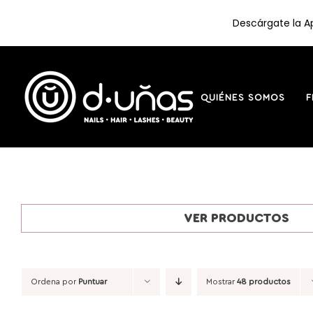
Descárgate la Ap
Saltar
al
contenido
QUIÉNES SOMOS
F
VER PRODUCTOS
Ordena por
Puntuar
Mostrar
48 productos