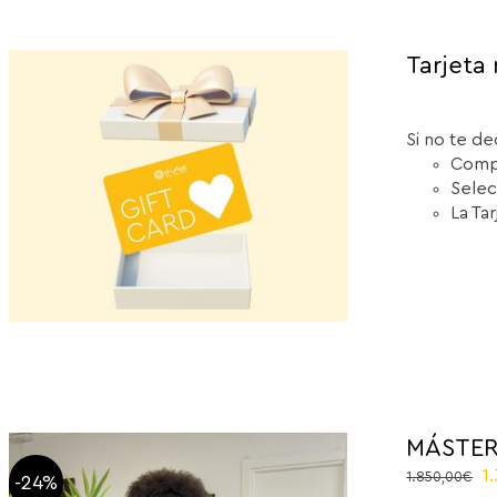
Tarjeta 
Si no te de
Compr
Selec
La Ta
MÁSTER
El
1
1.850,00
€
-24%