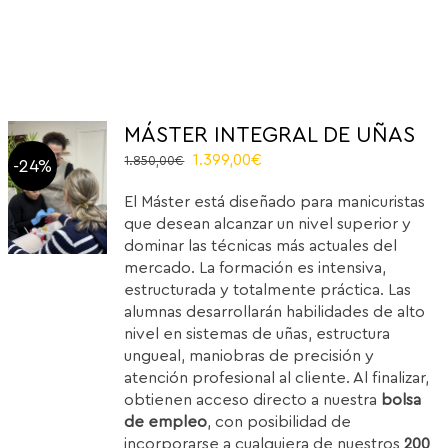
MÁSTER INTEGRAL DE UÑAS
El
El
1.399,00
€
1.850,00
€
-24%
precio
precio
El Máster está diseñado para manicuristas
original
actual
que desean alcanzar un nivel superior y
era:
es:
dominar las técnicas más actuales del
1.850,00€.
1.399,00€.
mercado. La formación es intensiva,
estructurada y totalmente práctica. Las
alumnas desarrollarán habilidades de alto
nivel en sistemas de uñas, estructura
ungueal, maniobras de precisión y
atención profesional al cliente. Al finalizar,
obtienen acceso directo a nuestra
bolsa
de empleo
, con posibilidad de
incorporarse a cualquiera de nuestros
200