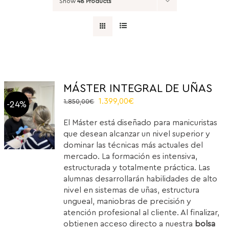
Show
48 Products
MÁSTER INTEGRAL DE UÑAS
Original
Current
1.399,00
€
1.850,00
€
-24%
price
price
El Máster está diseñado para manicuristas
was:
is:
que desean alcanzar un nivel superior y
1.850,00€.
1.399,00€.
dominar las técnicas más actuales del
mercado. La formación es intensiva,
estructurada y totalmente práctica. Las
alumnas desarrollarán habilidades de alto
nivel en sistemas de uñas, estructura
ungueal, maniobras de precisión y
atención profesional al cliente. Al finalizar,
obtienen acceso directo a nuestra
bolsa