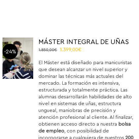
MÁSTER INTEGRAL DE UÑAS
Original
Current
1.399,00
€
1.850,00
€
-24%
price
price
El Máster está diseñado para manicuristas
was:
is:
que desean alcanzar un nivel superior y
1.850,00€.
1.399,00€.
dominar las técnicas más actuales del
mercado. La formación es intensiva,
estructurada y totalmente práctica. Las
alumnas desarrollarán habilidades de alto
nivel en sistemas de uñas, estructura
ungueal, maniobras de precisión y
atención profesional al cliente. Al finalizar,
obtienen acceso directo a nuestra
bolsa
de empleo
, con posibilidad de
incorporarse a cualquiera de nuestros
200