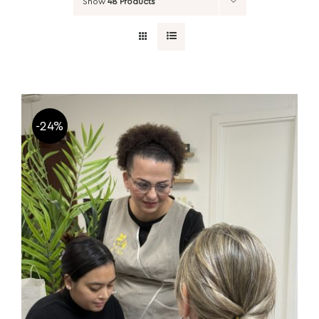
Show
48 Products
-24%