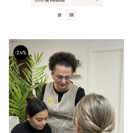
Show
48 Products
-24%