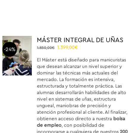
MÁSTER INTEGRAL DE UÑAS
Original
Current
1.399,00
€
1.850,00
€
-24%
price
price
El Máster está diseñado para manicuristas
was:
is:
que desean alcanzar un nivel superior y
1.850,00€.
1.399,00€.
dominar las técnicas más actuales del
mercado. La formación es intensiva,
estructurada y totalmente práctica. Las
alumnas desarrollarán habilidades de alto
nivel en sistemas de uñas, estructura
ungueal, maniobras de precisión y
atención profesional al cliente. Al finalizar,
obtienen acceso directo a nuestra
bolsa
de empleo
, con posibilidad de
incorporarse a cualquiera de nuestros
200