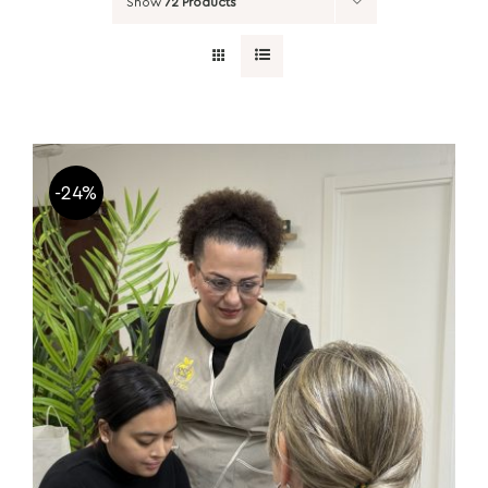
Show
72 Products
-24%