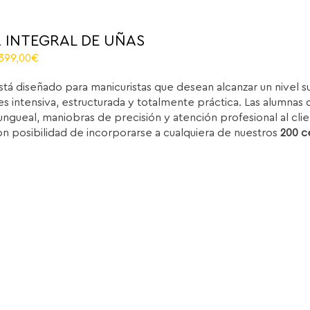
 INTEGRAL DE UÑAS
riginal
Current
.399,00
€
rice
price
stá diseñado para manicuristas que desean alcanzar un nivel 
as:
is:
s intensiva, estructurada y totalmente práctica. Las alumnas d
.850,00€.
1.399,00€.
ungueal, maniobras de precisión y atención profesional al clie
on posibilidad de incorporarse a cualquiera de nuestros
200 c