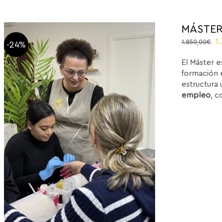
MÁSTER
O
1
1.850,00
€
-24%
p
El Máster e
w
formación e
1
estructura 
empleo
, c