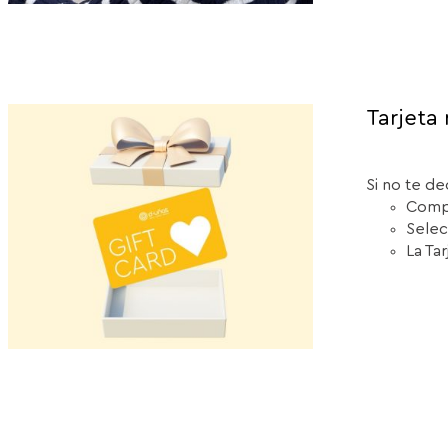
Tarjeta 
Si no te de
Compr
Selec
La Ta