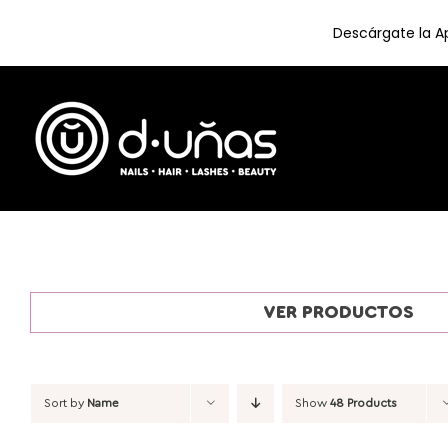
Descárgate la Ap
Skip
to
content
VER PRODUCTOS
Sort by
Name
Show
48 Products