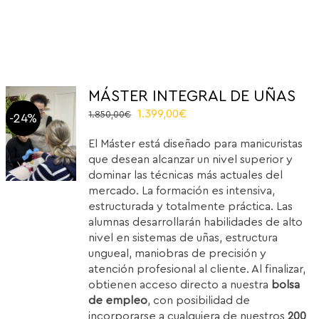
MÁSTER INTEGRAL DE UÑAS
Original
Current
1.399,00
€
1.850,00
€
-24%
price
price
El Máster está diseñado para manicuristas
was:
is:
que desean alcanzar un nivel superior y
1.850,00€.
1.399,00€.
dominar las técnicas más actuales del
mercado. La formación es intensiva,
estructurada y totalmente práctica. Las
alumnas desarrollarán habilidades de alto
nivel en sistemas de uñas, estructura
ungueal, maniobras de precisión y
atención profesional al cliente. Al finalizar,
obtienen acceso directo a nuestra
bolsa
de empleo
, con posibilidad de
incorporarse a cualquiera de nuestros
200