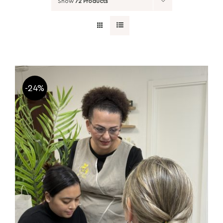
Show
72 Products
-24%