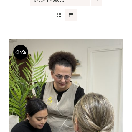
Show
48 Products
-24%