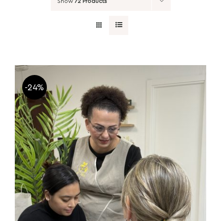
Show
72 Products
-24%