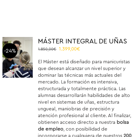
MÁSTER INTEGRAL DE UÑAS
Original
Current
1.399,00
€
1.850,00
€
-24%
price
price
El Máster está diseñado para manicuristas
was:
is:
que desean alcanzar un nivel superior y
1.850,00€.
1.399,00€.
dominar las técnicas más actuales del
mercado. La formación es intensiva,
estructurada y totalmente práctica. Las
alumnas desarrollarán habilidades de alto
nivel en sistemas de uñas, estructura
ungueal, maniobras de precisión y
atención profesional al cliente. Al finalizar,
obtienen acceso directo a nuestra
bolsa
de empleo
, con posibilidad de
incorporarse a cualquiera de nuestros
200