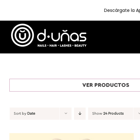
Descárgate la Ap
Skip
to
content
VER PRODUCTOS
Sort by
Date
Show
24 Products