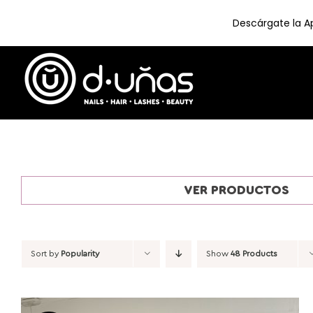
Descárgate la Ap
Skip
to
content
VER PRODUCTOS
Sort by
Popularity
Show
48 Products