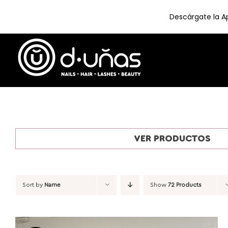
Descárgate la Ap
Skip
to
content
VER PRODUCTOS
Sort by
Name
Show
72 Products