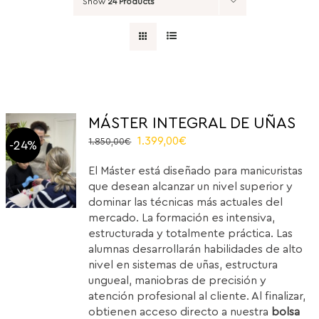
Show
24 Products
MÁSTER INTEGRAL DE UÑAS
Original
Current
1.399,00
€
1.850,00
€
-24%
price
price
El Máster está diseñado para manicuristas
was:
is:
que desean alcanzar un nivel superior y
1.850,00€.
1.399,00€.
dominar las técnicas más actuales del
mercado. La formación es intensiva,
estructurada y totalmente práctica. Las
alumnas desarrollarán habilidades de alto
nivel en sistemas de uñas, estructura
ungueal, maniobras de precisión y
atención profesional al cliente. Al finalizar,
obtienen acceso directo a nuestra
bolsa