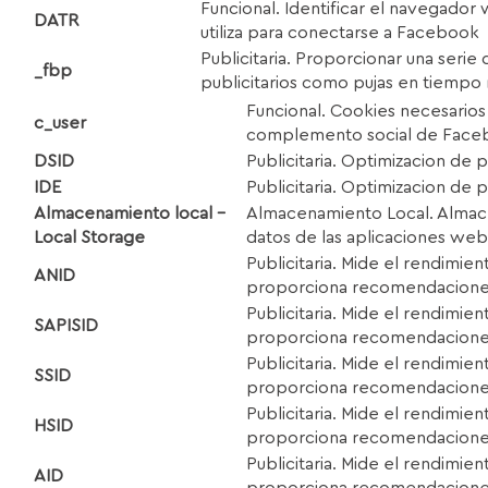
Funcional. Identificar el navegador
D
A
T
R
utiliza para conectarse a Facebook
Publicitaria. Proporcionar una serie
_fbp
publicitarios como pujas en tiempo 
Funcional. Cookies necesarios
c_user
complemento social de Face
DS
I
D
Publicitaria. Optimizacion de 
I
D
E
Publicitaria. Optimizacion de 
A
lm
acenamiento local –
Almacenamiento Local. Almac
Local Storage
datos de las aplicaciones web 
Publicitaria. Mide el rendimien
AN
I
D
proporciona recomendacion
Publicitaria. Mide el rendimien
S
A
P
I
S
I
D
proporciona recomendacion
Publicitaria. Mide el rendimien
SS
I
D
proporciona recomendacion
Publicitaria. Mide el rendimien
HS
I
D
proporciona recomendacion
Publicitaria. Mide el rendimien
A
I
D
proporciona recomendacion