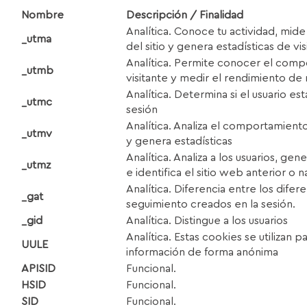
Nombre
Descripción / Finalidad
Analítica. Conoce tu actividad, mide
_utma
del sitio y genera estadísticas de vis
Analítica. Permite conocer el comp
_utmb
visitante y medir el rendimiento de 
Analítica. Determina si el usuario es
_utmc
sesión
Analítica. Analiza el comportamiento
_utmv
y genera estadísticas
Analítica. Analiza a los usuarios, gen
_utmz
e identifica el sitio web anterior o
Analítica. Diferencia entre los dife
_gat
seguimiento creados en la sesión.
_gid
Analítica. Distingue a los usuarios
Analítica. Estas cookies se utilizan p
UU
L
E
información de forma anónima
AP
I
S
I
D
Funcional.
HS
I
D
Funcional.
S
I
D
Funcional.