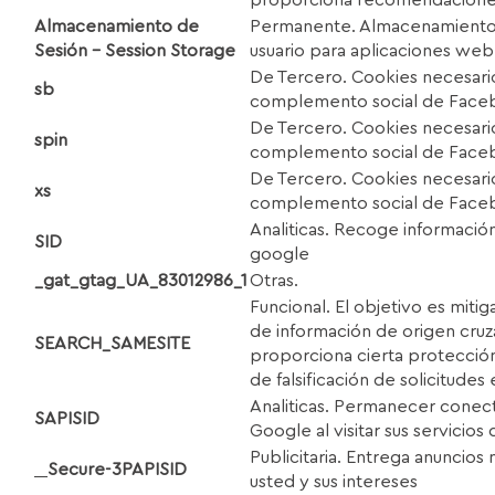
A
lm
acenamiento de
Permanente. Almacenamiento 
S
esión – Session Storage
usuario para aplicaciones web
De Tercero. Cookies necesario
sb
complemento social de Face
De Tercero. Cookies necesario
spin
complemento social de Face
De Tercero. Cookies necesario
xs
complemento social de Face
Analiticas. Recoge informació
S
I
D
google
_gat_gtag_UA_83012986
_1
Otras.
Funcional. El objetivo es mitig
de información de origen cru
S
E
ARCH
_
SA
M
ES
I
TE
proporciona cierta protección
de falsificación de solicitudes e
Analiticas. Permanecer conec
S
A
P
I
S
I
D
Google al visitar sus servicios
Publicitaria. Entrega anuncios
Secure-3PAPISID
usted y sus intereses