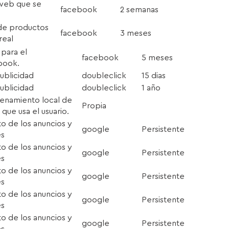
 web que se
facebook
2 semanas
 de productos
facebook
3 meses
real
 para el
facebook
5 meses
book.
publicidad
doubleclick
15 dias
publicidad
doubleclick
1 año
enamiento local de
Propia
que usa el usuario.
to de los anuncios y
google
Persistente
es
to de los anuncios y
google
Persistente
es
to de los anuncios y
google
Persistente
es
to de los anuncios y
google
Persistente
es
to de los anuncios y
google
Persistente
es