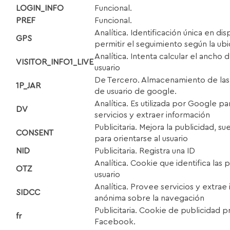
LOGIN_INFO
Funcional.
P
R
E
F
Funcional.
Analítica. Identificación única en dis
G
P
S
permitir el seguimiento según la ub
Analítica. Intenta calcular el ancho
V
I
SI
TOR_INFO1_LIVE
usuario
De Tercero. Almacenamiento de las
1P_JAR
de usuario de google.
Analítica. Es utilizada por Google p
D
V
servicios y extraer información
Publicitaria. Mejora la publicidad, sue
C
O
NSE
N
T
para orientarse al usuario
N
I
D
Publicitaria. Registra una ID
Analítica. Cookie que identifica las 
O
TZ
usuario
Analítica. Provee servicios y extrae
S
I
DC
C
anónima sobre la navegación
Publicitaria. Cookie de publicidad p
f
r
Facebook.