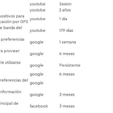
youtube
Sesion
youtube
2 años
positivos para
youtube
1 dia
icación por GPS
 de banda del
youtube
179 dias
 preferencias
google
1 semana
ara proveer
google
6 meses
le utilizarse
google
Persistente
google
6 meses
preferencias del
google
 información
google
3 meses
rincipal de
facebook
3 meses