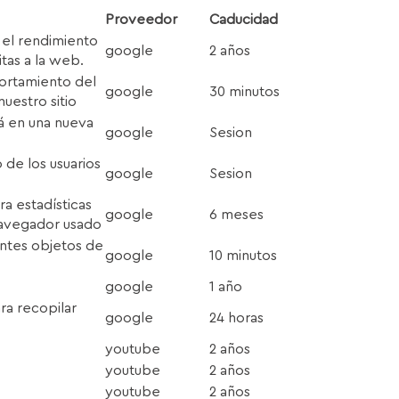
Proveedor
Caducidad
 el rendimiento
google
2 años
itas a la web.
ortamiento del
google
30 minutos
nuestro sitio
tá en una nueva
google
Sesion
 de los usuarios
google
Sesion
era estadísticas
google
6 meses
 navegador usado
rentes objetos de
google
10 minutos
google
1 año
ara recopilar
google
24 horas
youtube
2 años
youtube
2 años
youtube
2 años