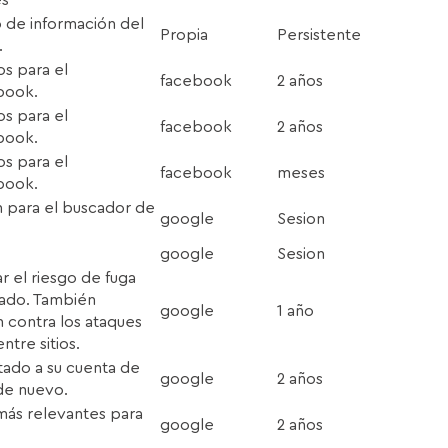
de información del
Propia
Persistente
.
s para el
facebook
2 años
book.
s para el
facebook
2 años
book.
s para el
facebook
meses
book.
n para el buscador de
google
Sesion
google
Sesion
ar el riesgo de fuga
zado. También
google
1 año
 contra los ataques
ntre sitios.
tado a su cuenta de
google
2 años
 de nuevo.
 más relevantes para
google
2 años