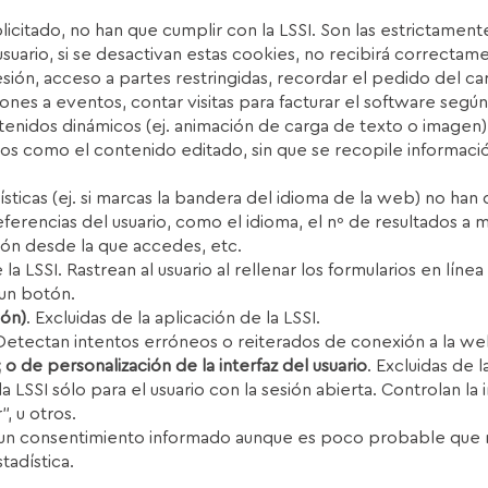
solicitado, no han que cumplir con la LSSI. Son las estrictamen
usuario, si se desactivan estas cookies, no recibirá correcta
sesión, acceso a partes restringidas, recordar el pedido del c
aciones a eventos, contar visitas para facturar el software seg
ntenidos dinámicos (ej. animación de carga de texto o imagen)
rios como el contenido editado, sin que se recopile información
rísticas (ej. si marcas la bandera del idioma de la web) no han 
ferencias del usuario, como el idioma, el nº de resultados a
ión desde la que accedes, etc.
e la LSSI. Rastrean al usuario al rellenar los formularios en lí
 un botón.
ión)
. Excluidas de la aplicación de la LSSI.
I. Detectan intentos erróneos o reiterados de conexión a la we
o de personalización de la interfaz del usuario
. Excluidas de l
 la LSSI sólo para el usuario con la sesión abierta. Controlan l
, u otros.
n consentimiento informado aunque es poco probable que rep
tadística.