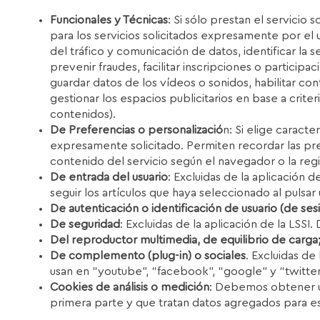
Funcionales y Técnicas
: Si sólo prestan el servicio 
para los servicios solicitados expresamente por el 
del tráfico y comunicación de datos, identificar la 
prevenir fraudes, facilitar inscripciones o particip
guardar datos de los vídeos o sonidos, habilitar co
gestionar los espacios publicitarios en base a crite
contenidos).
De Preferencias o personalizació
n: Si elige caracte
expresamente solicitado. Permiten recordar las pre
contenido del servicio según el navegador o la reg
De entrada del usuario
: Excluidas de la aplicación d
seguir los artículos que haya seleccionado al pulsar
De autenticación o identificación de usuario (de ses
De seguridad
: Excluidas de la aplicación de la LSS
Del reproductor multimedia, de equilibrio de carga; 
De complemento (plug-in) o sociales
. Excluidas de
usan en “youtube”, “facebook”, “google” y “twitter”
Cookies de análisis o medición
: Debemos obtener u
primera parte y que tratan datos agregados para es