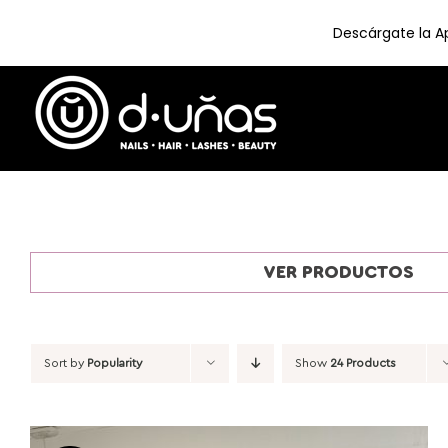
Descárgate la Ap
Skip
to
content
VER PRODUCTOS
Sort by
Popularity
Show
24 Products