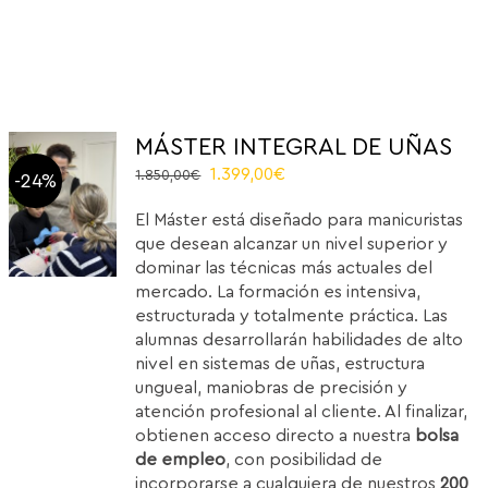
MÁSTER INTEGRAL DE UÑAS
Original
Current
1.399,00
€
1.850,00
€
-24%
price
price
El Máster está diseñado para manicuristas
was:
is:
que desean alcanzar un nivel superior y
1.850,00€.
1.399,00€.
dominar las técnicas más actuales del
mercado. La formación es intensiva,
estructurada y totalmente práctica. Las
alumnas desarrollarán habilidades de alto
nivel en sistemas de uñas, estructura
ungueal, maniobras de precisión y
atención profesional al cliente. Al finalizar,
obtienen acceso directo a nuestra
bolsa
de empleo
, con posibilidad de
incorporarse a cualquiera de nuestros
200