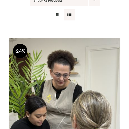
Show
72 Products
-24%