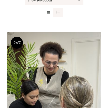
Show
24 Products
-24%