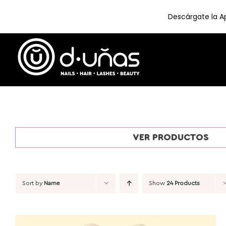
Descárgate la Ap
Skip
to
content
VER PRODUCTOS
Sort by
Name
Show
24 Products