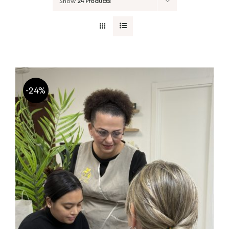
Show
24 Products
-24%