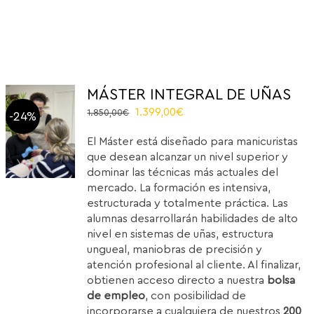
MÁSTER INTEGRAL DE UÑAS
Original
Current
1.399,00
€
1.850,00
€
-24%
price
price
El Máster está diseñado para manicuristas
was:
is:
que desean alcanzar un nivel superior y
1.850,00€.
1.399,00€.
dominar las técnicas más actuales del
mercado. La formación es intensiva,
estructurada y totalmente práctica. Las
alumnas desarrollarán habilidades de alto
nivel en sistemas de uñas, estructura
ungueal, maniobras de precisión y
atención profesional al cliente. Al finalizar,
obtienen acceso directo a nuestra
bolsa
de empleo
, con posibilidad de
incorporarse a cualquiera de nuestros
200