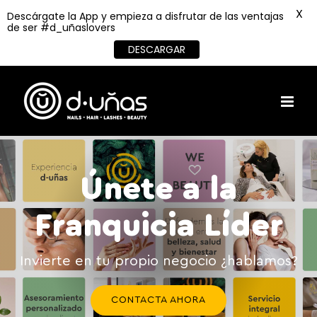
X
Descárgate la App y empieza a disfrutar de las ventajas
de ser #d_uñaslovers
DESCARGAR
Skip
to
content
Únete a la
Franquicia Líder
Invierte en tu propio negocio ¿hablamos?
CONTACTA AHORA