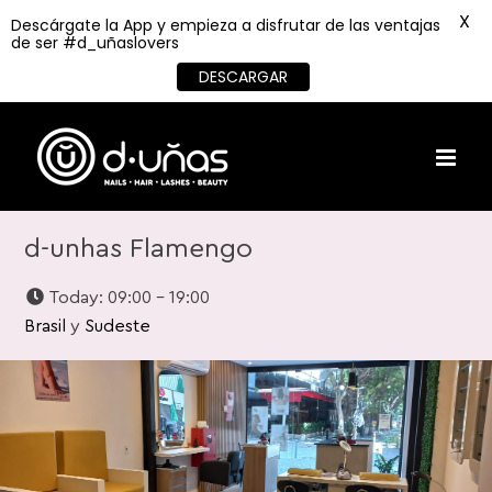
X
Descárgate la App y empieza a disfrutar de las ventajas
de ser #d_uñaslovers
DESCARGAR
Skip
to
content
d-unhas Flamengo
Today:
09:00 - 19:00
Brasil
y
Sudeste