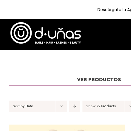
Descárgate la Ap
Skip
to
content
VER PRODUCTOS
Sort by
Date
Show
72 Products