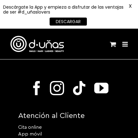
X
Descárgate la App y empieza a disfrutar de las ventajas
de ser #d_uñaslovers
DESCARGAR
Saltar
al
contenido
Atención al Cliente
Cita online
App móvil