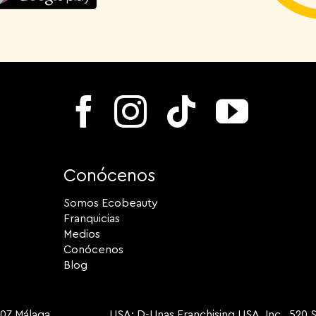
Conócenos
Somos Ecobeauty
Franquicias
Medios
Conócenos
Blog
9007 Málaga USA: D-Unas Franchising USA, Inc. 520 S Dix