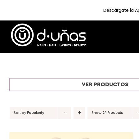
Descárgate la Ap
Skip
to
content
VER PRODUCTOS
Sort by
Popularity
Show
24 Products