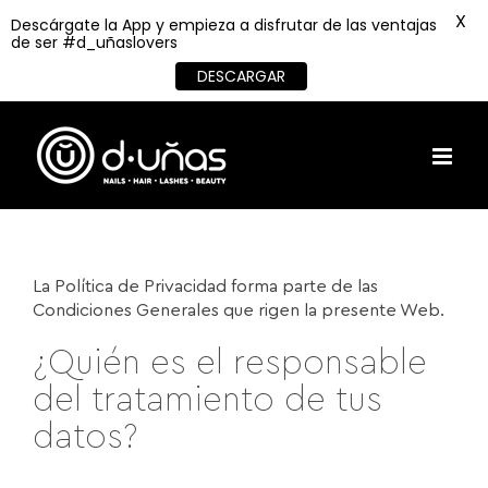
X
Descárgate la App y empieza a disfrutar de las ventajas
de ser #d_uñaslovers
DESCARGAR
Skip
to
content
La Política de Privacidad forma parte de las
Condiciones Generales que rigen la presente Web.
¿Quién es el responsable
del tratamiento de tus
datos?