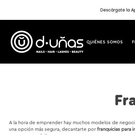
Descárgate la Ap
Saltar
al
contenido
QUIÉNES SOMOS
F
Fr
A la hora de emprender hay muchos modelos de negocio p
una opción más segura, decantarte por
franquicias para i