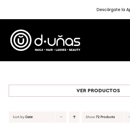
Descárgate la Ap
Skip
to
content
VER PRODUCTOS
Sort by
Date
Show
72 Products