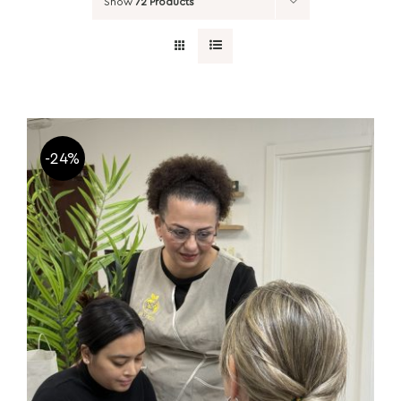
Show
72 Products
-24%