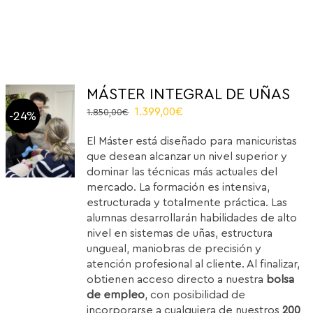
MÁSTER INTEGRAL DE UÑAS
Original
Current
1.399,00
€
1.850,00
€
-24%
price
price
El Máster está diseñado para manicuristas
was:
is:
que desean alcanzar un nivel superior y
1.850,00€.
1.399,00€.
dominar las técnicas más actuales del
mercado. La formación es intensiva,
estructurada y totalmente práctica. Las
alumnas desarrollarán habilidades de alto
nivel en sistemas de uñas, estructura
ungueal, maniobras de precisión y
atención profesional al cliente. Al finalizar,
obtienen acceso directo a nuestra
bolsa
de empleo
, con posibilidad de
incorporarse a cualquiera de nuestros
200