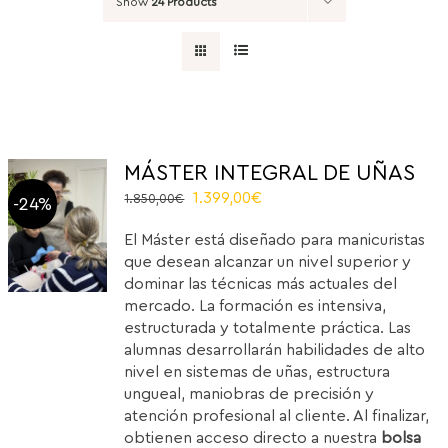
Show
24 Products
MÁSTER INTEGRAL DE UÑAS
Original
Current
1.399,00
€
1.850,00
€
-24%
price
price
El Máster está diseñado para manicuristas
was:
is:
que desean alcanzar un nivel superior y
1.850,00€.
1.399,00€.
dominar las técnicas más actuales del
mercado. La formación es intensiva,
estructurada y totalmente práctica. Las
alumnas desarrollarán habilidades de alto
nivel en sistemas de uñas, estructura
ungueal, maniobras de precisión y
atención profesional al cliente. Al finalizar,
obtienen acceso directo a nuestra
bolsa