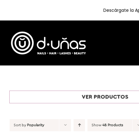
Descárgate la Ap
Skip
to
content
VER PRODUCTOS
Sort by
Popularity
Show
48 Products