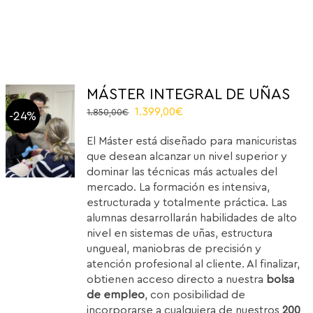
MÁSTER INTEGRAL DE UÑAS
Original
Current
1.399,00
€
1.850,00
€
-24%
price
price
El Máster está diseñado para manicuristas
was:
is:
que desean alcanzar un nivel superior y
1.850,00€.
1.399,00€.
dominar las técnicas más actuales del
mercado. La formación es intensiva,
estructurada y totalmente práctica. Las
alumnas desarrollarán habilidades de alto
nivel en sistemas de uñas, estructura
ungueal, maniobras de precisión y
atención profesional al cliente. Al finalizar,
obtienen acceso directo a nuestra
bolsa
de empleo
, con posibilidad de
incorporarse a cualquiera de nuestros
200