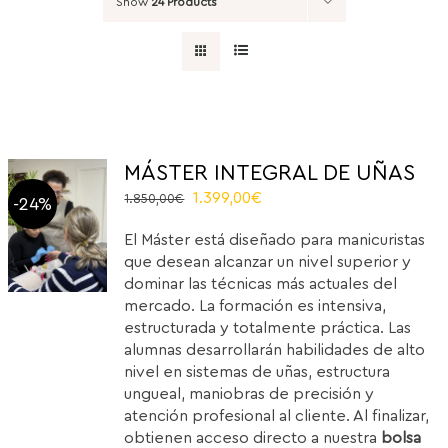
Show
24 Products
MÁSTER INTEGRAL DE UÑAS
Original
Current
1.399,00
€
1.850,00
€
-24%
price
price
El Máster está diseñado para manicuristas
was:
is:
que desean alcanzar un nivel superior y
1.850,00€.
1.399,00€.
dominar las técnicas más actuales del
mercado. La formación es intensiva,
estructurada y totalmente práctica. Las
alumnas desarrollarán habilidades de alto
nivel en sistemas de uñas, estructura
ungueal, maniobras de precisión y
atención profesional al cliente. Al finalizar,
obtienen acceso directo a nuestra
bolsa