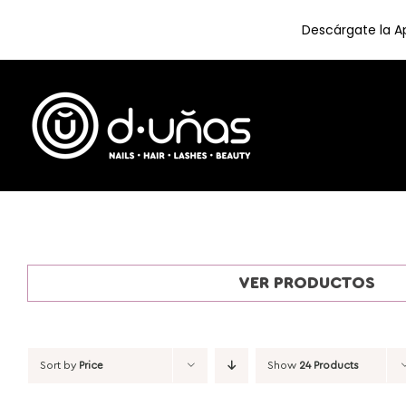
Descárgate la Ap
Skip
to
content
VER PRODUCTOS
Sort by
Price
Show
24 Products