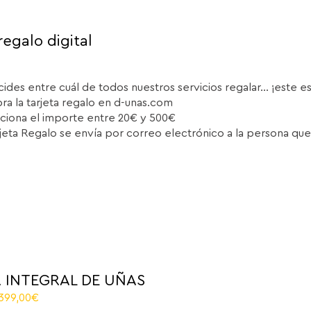
regalo digital
cides entre cuál de todos nuestros servicios regalar... ¡este e
a la tarjeta regalo en d-unas.com
ciona el importe entre 20€ y 500€
rjeta Regalo se envía por correo electrónico a la persona que
 INTEGRAL DE UÑAS
riginal
Current
.399,00
€