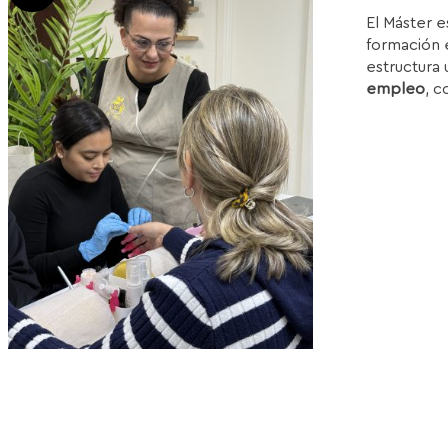
p
El Máster e
w
formación e
1
estructura 
empleo
, c