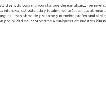
rice
price
stá diseñado para manicuristas que desean alcanzar un nivel 
as:
is:
s intensiva, estructurada y totalmente práctica. Las alumnas d
.850,00€.
1.399,00€.
ungueal, maniobras de precisión y atención profesional al clie
on posibilidad de incorporarse a cualquiera de nuestros
200 c