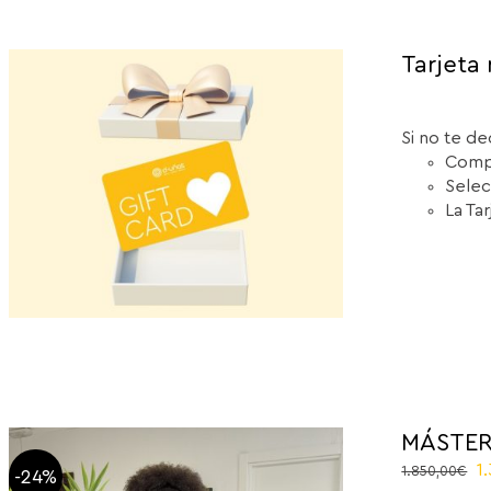
Tarjeta 
Si no te de
Compr
Selec
La Ta
MÁSTER
O
1
1.850,00
€
-24%