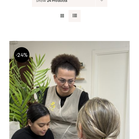
Show
24 Products
-24%