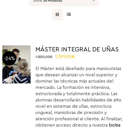
Show
24 Products
MÁSTER INTEGRAL DE UÑAS
Original
Current
1.399,00
€
1.850,00
€
-24%
price
price
El Máster está diseñado para manicuristas
was:
is:
que desean alcanzar un nivel superior y
1.850,00€.
1.399,00€.
dominar las técnicas más actuales del
mercado. La formación es intensiva,
estructurada y totalmente práctica. Las
alumnas desarrollarán habilidades de alto
nivel en sistemas de uñas, estructura
ungueal, maniobras de precisión y
atención profesional al cliente. Al finalizar,
obtienen acceso directo a nuestra
bolsa