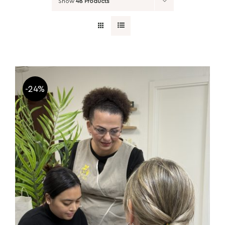
Show
48 Products
-24%