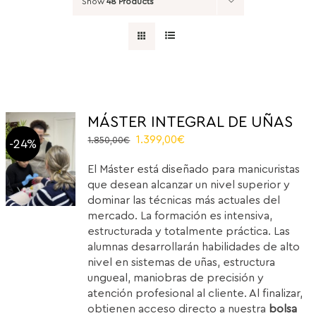
Show
48 Products
MÁSTER INTEGRAL DE UÑAS
Original
Current
1.399,00
€
1.850,00
€
-24%
price
price
El Máster está diseñado para manicuristas
was:
is:
que desean alcanzar un nivel superior y
1.850,00€.
1.399,00€.
dominar las técnicas más actuales del
mercado. La formación es intensiva,
estructurada y totalmente práctica. Las
alumnas desarrollarán habilidades de alto
nivel en sistemas de uñas, estructura
ungueal, maniobras de precisión y
atención profesional al cliente. Al finalizar,
obtienen acceso directo a nuestra
bolsa