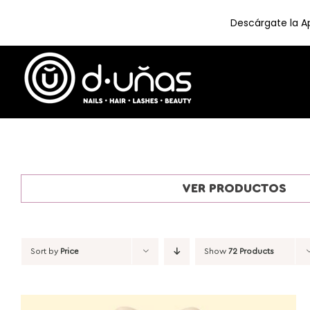
Descárgate la Ap
Skip
to
content
VER PRODUCTOS
Sort by
Price
Show
72 Products